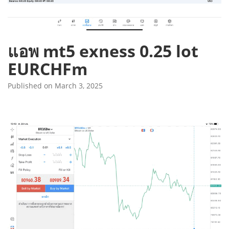
แอพ mt5 exness 0.25 lot
EURCHFm
Published on
March 3, 2025