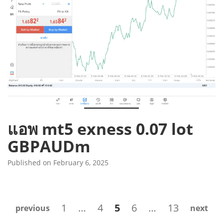
แอพ mt5 exness 0.07 lot
GBPAUDm
Published on
February 6, 2025
Posts
Page
Page
Page
Page
Page
1
…
4
5
6
…
13
previous
next