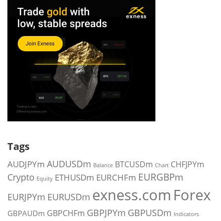
Tags
AUDUSDm
AUDJPYm
BTCUSDm
CHFJPYm
Balance
Chart
Crypto
EURGBPm
EURCHFm
ETHUSDm
Equity
exness.com
Forex
EURJPYm
EURUSDm
GBPJPYm
GBPUSDm
GBPCHFm
GBPAUDm
Indicators