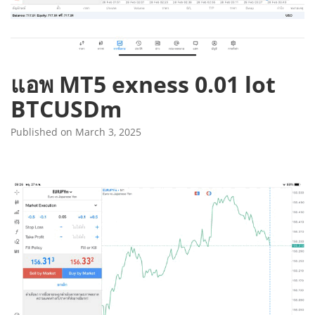
แอพ MT5 exness 0.01 lot
BTCUSDm
Published on
March 3, 2025