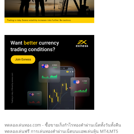
ทดลองเล่นทอง.com - ซื้อขายเก็งกำไรทองคำผ่านเน็ตทั้งวันทั้งคืน
ทดลองเล่นฟรี การเล่นทองคำผ่านเน็ตบนแอพเล่นหุ้น MT4,MT5